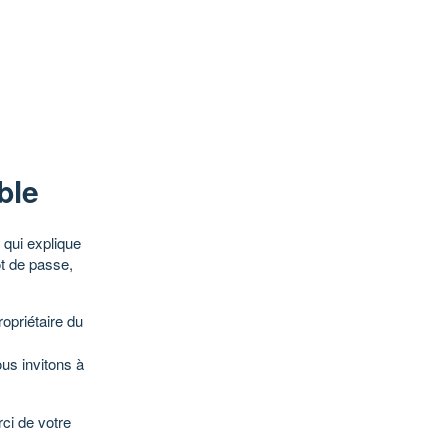
ble
qui explique
ot de passe,
opriétaire du
ous invitons à
ci de votre