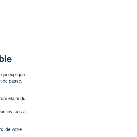
ble
qui explique
ot de passe,
opriétaire du
ous invitons à
ci de votre