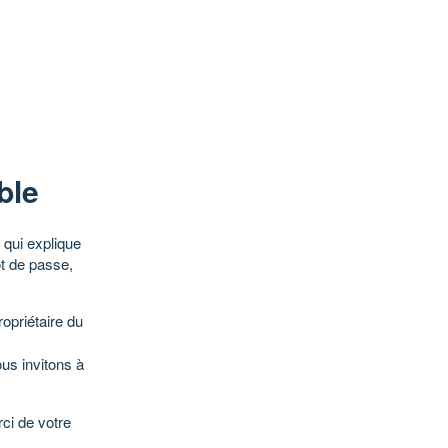
ble
qui explique
ot de passe,
opriétaire du
ous invitons à
ci de votre