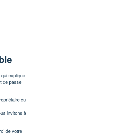
ble
qui explique
ot de passe,
opriétaire du
ous invitons à
ci de votre