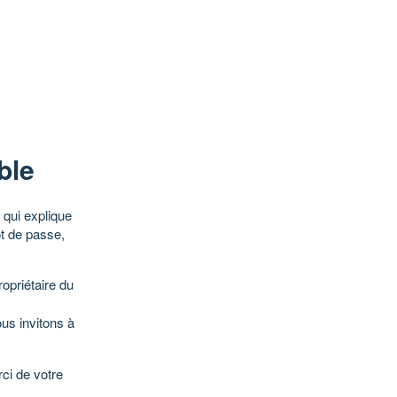
ble
qui explique
ot de passe,
opriétaire du
ous invitons à
ci de votre