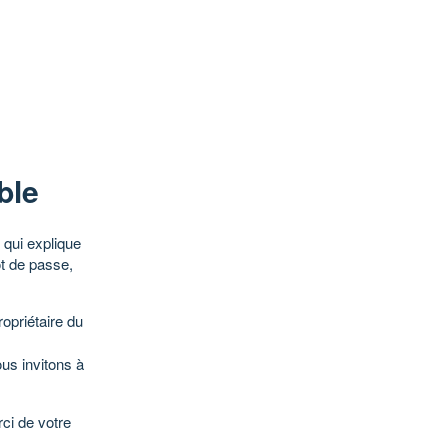
ble
qui explique
ot de passe,
opriétaire du
ous invitons à
ci de votre