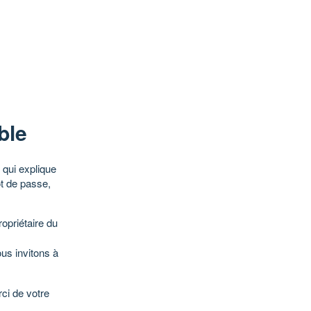
ble
qui explique
ot de passe,
opriétaire du
ous invitons à
ci de votre