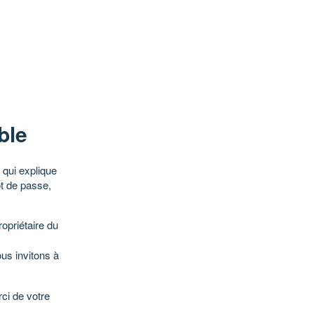
ble
qui explique
ot de passe,
opriétaire du
ous invitons à
ci de votre