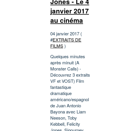
Jones - Le 4
janvier 2017
au cinéma
04 janvier 2017 (
#
EXTRAITS DE
FILMS
)
Quelques minutes
après minuit (A
Monster Calls) -
Découvrez 3 extraits
VF et VOST) Film
fantastique
dramatique
américano/espagnol
de Juan Antonio
Bayona avec Liam
Neeson, Toby
Kebbell, Felicity
Jones, Sigourney