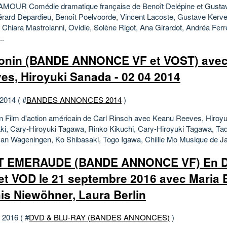
MOUR Comédie dramatique française de Benoît Delépine et Gusta
rard Depardieu, Benoît Poelvoorde, Vincent Lacoste, Gustave Kerve
, Chiara Mastroianni, Ovidie, Solène Rigot, Ana Girardot, Andréa Ferré
..
onin (BANDE ANNONCE VF et VOST) ave
es, Hiroyuki Sanada - 02 04 2014
 2014 ( #
BANDES ANNONCES 2014
)
n Film d'action américain de Carl Rinsch avec Keanu Reeves, Hiroy
ki, Cary-Hiroyuki Tagawa, Rinko Kikuchi, Cary-Hiroyuki Tagawa, T
van Wageningen, Ko Shibasaki, Togo Igawa, Chillie Mo Musique de Jav
T EMERAUDE (BANDE ANNONCE VF) En DV
et VOD le 21 septembre 2016 avec Maria E
is Niewöhner, Laura Berlin
t 2016 ( #
DVD & BLU-RAY (BANDES ANNONCES)
)