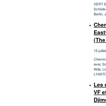
VERT EM
Schöde 
Berlin,
Chem
East
(The
15 juille
Chemins
avec Sc
Alda, L
L'HISTO
Les 
VF e
Djim