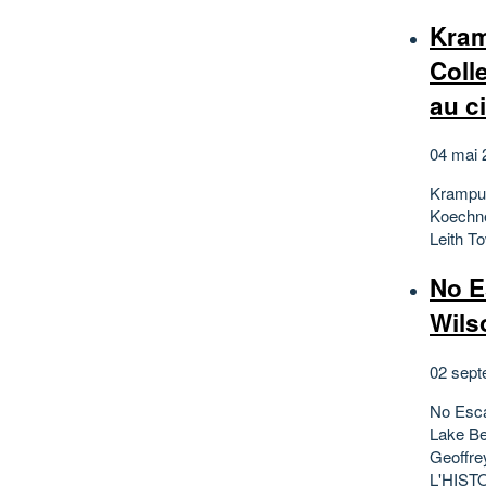
Kram
Coll
au c
04 mai 
Krampus
Koechne
Leith T
No E
Wils
02 sept
No Esca
Lake Be
Geoffre
L'HISTO