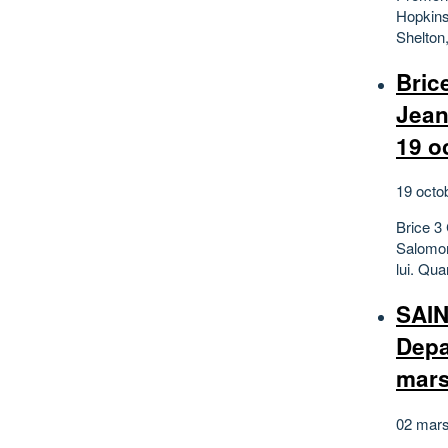
Hopkins
Shelton
Bric
Jean
19 o
19 octo
Brice 3
Salomon
lui. Qua
SAI
Depa
mars
02 mars