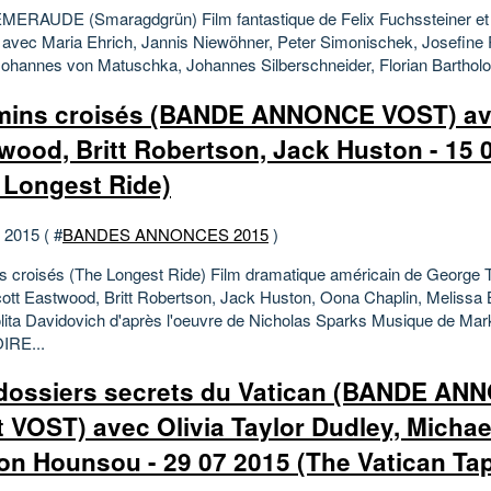
ERAUDE (Smaragdgrün) Film fantastique de Felix Fuchssteiner et 
avec Maria Ehrich, Jannis Niewöhner, Peter Simonischek, Josefine 
 Johannes von Matuschka, Johannes Silberschneider, Florian Bartholo
ins croisés (BANDE ANNONCE VOST) av
wood, Britt Robertson, Jack Huston - 15 
 Longest Ride)
t 2015 ( #
BANDES ANNONCES 2015
)
 croisés (The Longest Ride) Film dramatique américain de George Ti
ott Eastwood, Britt Robertson, Jack Huston, Oona Chaplin, Melissa 
olita Davidovich d'après l'oeuvre de Nicholas Sparks Musique de Ma
IRE...
dossiers secrets du Vatican (BANDE A
t VOST) avec Olivia Taylor Dudley, Michae
on Hounsou - 29 07 2015 (The Vatican Ta