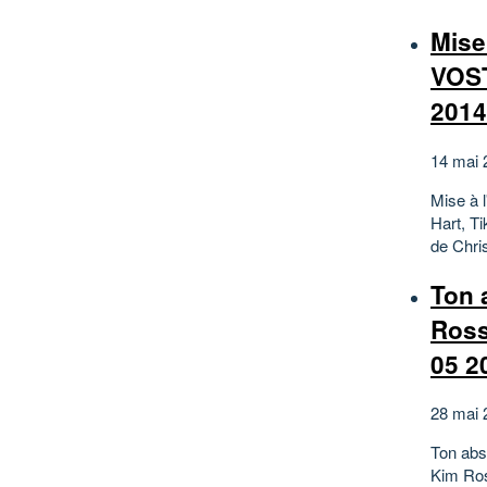
Mise
VOST
2014
14 mai 
Mise à 
Hart, T
de Chris
Ton 
Ross
05 2
28 mai 
Ton abs
Kim Ros