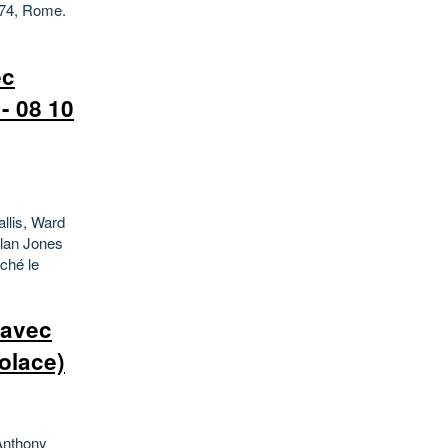
974, Rome.
ec
- 08 10
llis, Ward
llan Jones
ché le
 avec
olace)
 Anthony