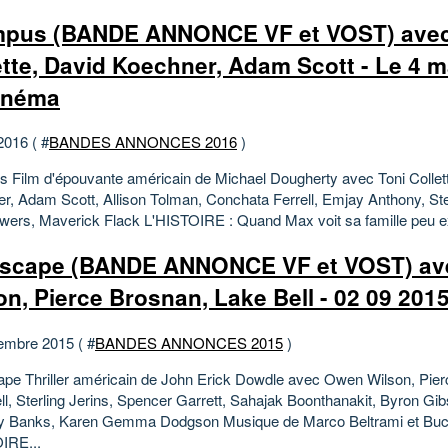
pus (BANDE ANNONCE VF et VOST) avec
ette, David Koechner, Adam Scott - Le 4 m
inéma
2016 ( #
BANDES ANNONCES 2016
)
 Film d'épouvante américain de Michael Dougherty avec Toni Collet
r, Adam Scott, Allison Tolman, Conchata Ferrell, Emjay Anthony, St
owers, Maverick Flack L'HISTOIRE : Quand Max voit sa famille peu e
scape (BANDE ANNONCE VF et VOST) a
on, Pierce Brosnan, Lake Bell - 02 09 201
embre 2015 ( #
BANDES ANNONCES 2015
)
pe Thriller américain de John Erick Dowdle avec Owen Wilson, Pier
ll, Sterling Jerins, Spencer Garrett, Sahajak Boonthanakit, Byron Gi
y Banks, Karen Gemma Dodgson Musique de Marco Beltrami et Bu
IRE...