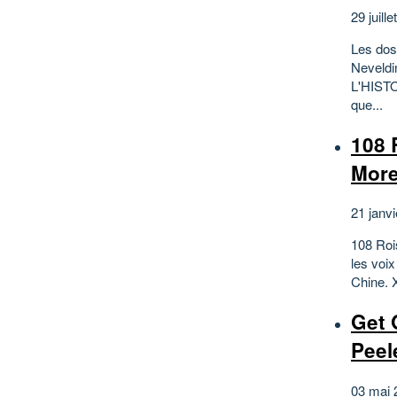
29 juille
Les dos
Neveldi
L'HISTO
que...
108 
More
21 janvi
108 Roi
les voi
Chine. 
Get 
Peel
03 mai 