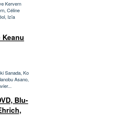
ve Kervern
rn, Céline
ol, Izïa
c Keanu
uki Sanada, Ko
adanobu Asano,
ier...
D, Blu-
hrich,