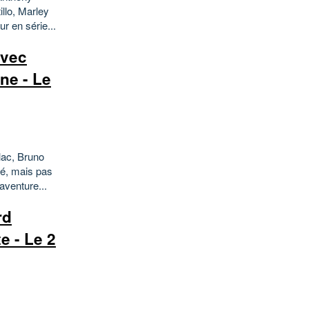
llo, Marley
 en série...
avec
ne - Le
lac, Bruno
gé, mais pas
 aventure...
rd
e - Le 2