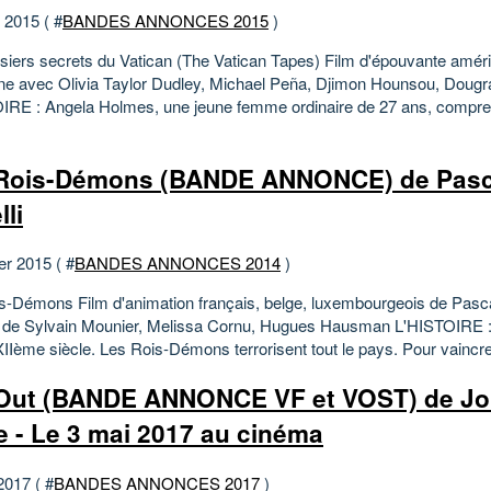
t 2015 ( #
BANDES ANNONCES 2015
)
siers secrets du Vatican (The Vatican Tapes) Film d'épouvante amér
ne avec Olivia Taylor Dudley, Michael Peña, Djimon Hounsou, Dougr
IRE : Angela Holmes, une jeune femme ordinaire de 27 ans, compre
Rois-Démons (BANDE ANNONCE) de Pasc
lli
er 2015 ( #
BANDES ANNONCES 2014
)
s-Démons Film d'animation français, belge, luxembourgeois de Pasca
x de Sylvain Mounier, Melissa Cornu, Hugues Hausman L'HISTOIRE 
XIIème siècle. Les Rois-Démons terrorisent tout le pays. Pour vaincre
Out (BANDE ANNONCE VF et VOST) de Jo
e - Le 3 mai 2017 au cinéma
2017 ( #
BANDES ANNONCES 2017
)