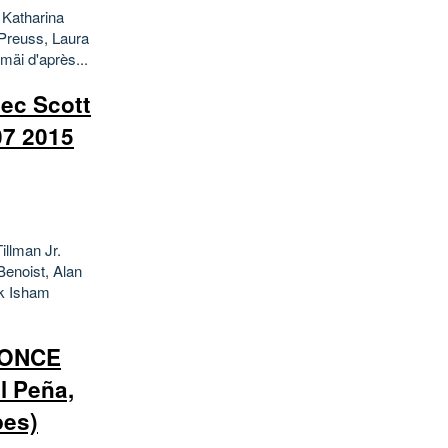
Katharina
Preuss, Laura
mäi d'après...
ec Scott
07 2015
llman Jr.
Benoist, Alan
rk Isham
NNONCE
l Peña,
pes)