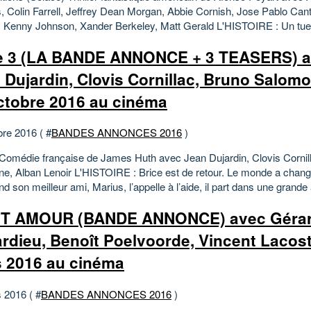
, Colin Farrell, Jeffrey Dean Morgan, Abbie Cornish, Jose Pablo Canti
, Kenny Johnson, Xander Berkeley, Matt Gerald L'HISTOIRE : Un tueur
e 3 (LA BANDE ANNONCE + 3 TEASERS) 
 Dujardin, Clovis Cornillac, Bruno Salomo
ctobre 2016 au cinéma
bre 2016 ( #
BANDES ANNONCES 2016
)
 Comédie française de James Huth avec Jean Dujardin, Clovis Cornil
e, Alban Lenoir L'HISTOIRE : Brice est de retour. Le monde a chan
nd son meilleur ami, Marius, l’appelle à l’aide, il part dans une grande
NT AMOUR (BANDE ANNONCE) avec Géra
rdieu, Benoît Poelvoorde, Vincent Lacost
 2016 au cinéma
 2016 ( #
BANDES ANNONCES 2016
)