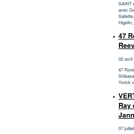
SAINT A
avec Gé
Sallette
Higelin,.
47 R
Reev
02 avril
47 Roni
Shibasa
Yorick 
VER
Ray 
Jann
07 juille