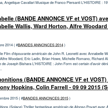
a, Angelique Cavallari Musique de Franco Piersanti L'HISTOIRE : 1
belle (BANDE ANNONCE VF et VOST) av
belle Wallis, Ward Horton, Alfre Woodard 
bre 2014 ( #
BANDES ANNONCES 2014
)
le Film d'épouvante américain de John R. Leonetti avec Annabelle Wa
 Alfre Woodard, Eric Ladin, Brian Howe, Michelle Romano, Richard A
 de Joseph Bishara L'HISTOIRE : John Form est certain d'avoir déni
..
onitions (BANDE ANNONCE VF et VOST)
ony Hopkins, Colin Farrell - 09 09 2015 (S
embre 2015 ( #
BANDES ANNONCES 2015
)
tions (Solace) Thriller fantastique américain de Afonso Poyart avec