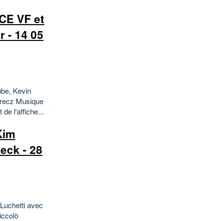
CE VF et
 - 14 05
ube, Kevin
erecz Musique
e l'affiche...
Kim
eck - 28
Luchetti avec
iccolò