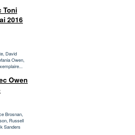
 Toni
ai 2016
te, David
efania Owen,
xemplaire...
vec Owen
5
ce Brosnan,
bson, Russell
ck Sanders