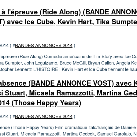
 à l'épreuve (Ride Along) (BANDE ANNON
) avec Ice Cube, Kevin Hart, Tika Sumpter
2014 ( #
BANDES ANNONCES 2014
)
l'épreuve (Ride Along) Comédie américaine de Tim Story avec Ice C
ika Sumpter, John Leguizamo, Bruce McGill, Bryan Callen, Angela K
topher Lennertz L'HISTOIRE : Kevin Hart et Ice Cube tiennent le haut d
absence (BANDE ANNONCE VOST) avec 
i Stuart, Micaela Ramazzotti, Martina Ged
014 (Those Happy Years)
2014 ( #
BANDES ANNONCES 2014
)
ence (Those Happy Years) Film dramatique italo/français de Daniele 
si Stuart, Micaela Ramazzotti, Martina Gedeck, Samuel Garofalo, N