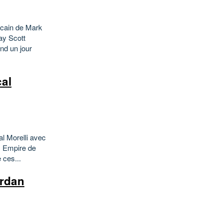
icain de Mark
ay Scott
nd un jour
al
l Morelli avec
: Empire de
 ces...
rdan