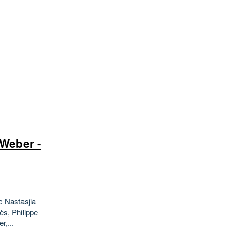
 Weber -
c Nastasjia
ès, Philippe
r,...