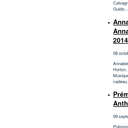
Calvagn
Guido...
Anna
Anna
2014
08 octo
Annabel
Horton,
Musique
cadeau.
Prém
Anth
09 sept
Prémoni