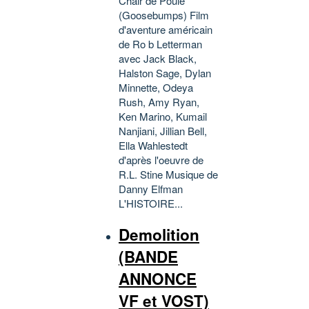
Chair de Poule
(Goosebumps) Film
d'aventure américain
de Ro b Letterman
avec Jack Black,
Halston Sage, Dylan
Minnette, Odeya
Rush, Amy Ryan,
Ken Marino, Kumail
Nanjiani, Jillian Bell,
Ella Wahlestedt
d'après l'oeuvre de
R.L. Stine Musique de
Danny Elfman
L'HISTOIRE...
Demolition
(BANDE
ANNONCE
VF et VOST)