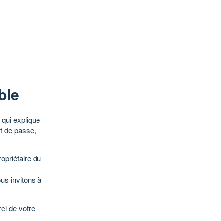
ble
qui explique
ot de passe,
opriétaire du
ous invitons à
ci de votre