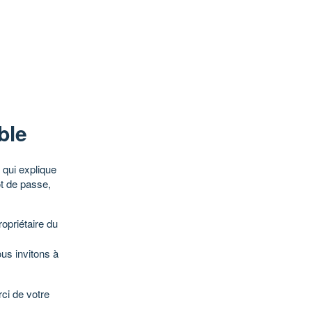
ble
qui explique
ot de passe,
opriétaire du
ous invitons à
ci de votre