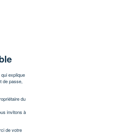
ble
qui explique
ot de passe,
opriétaire du
ous invitons à
ci de votre