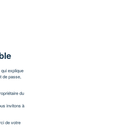
ble
qui explique
ot de passe,
opriétaire du
ous invitons à
ci de votre