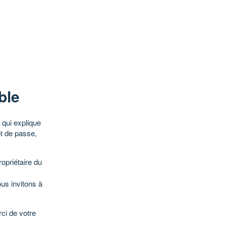
ble
qui explique
ot de passe,
opriétaire du
ous invitons à
ci de votre