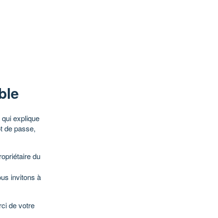
ble
qui explique
ot de passe,
opriétaire du
ous invitons à
ci de votre