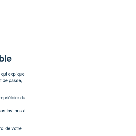
ble
qui explique
ot de passe,
opriétaire du
ous invitons à
ci de votre