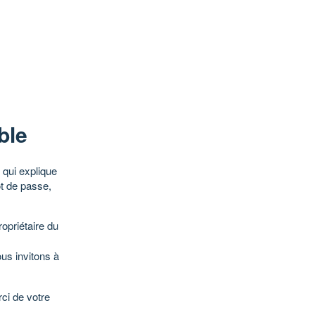
ble
qui explique
ot de passe,
opriétaire du
ous invitons à
ci de votre