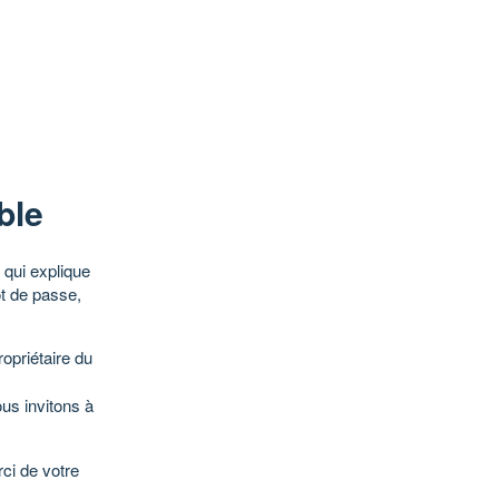
ble
qui explique
ot de passe,
opriétaire du
ous invitons à
ci de votre