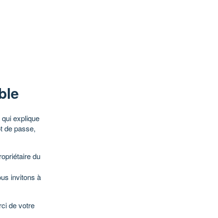
ble
qui explique
ot de passe,
opriétaire du
ous invitons à
ci de votre