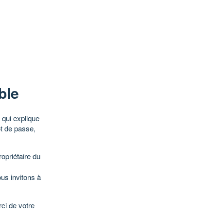
ble
qui explique
ot de passe,
opriétaire du
ous invitons à
ci de votre