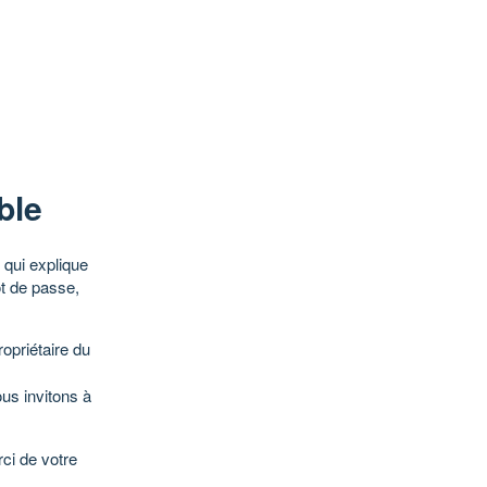
ble
qui explique
ot de passe,
opriétaire du
ous invitons à
ci de votre