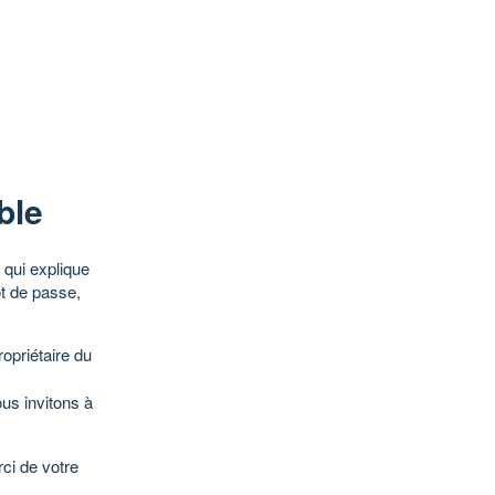
ble
qui explique
ot de passe,
opriétaire du
ous invitons à
ci de votre