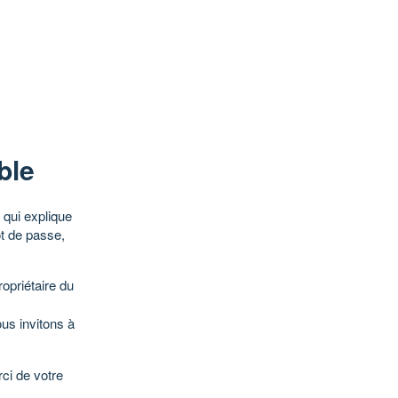
ble
qui explique
ot de passe,
opriétaire du
ous invitons à
ci de votre