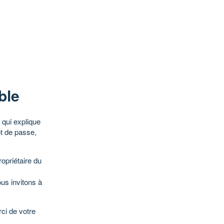
ble
qui explique
ot de passe,
opriétaire du
ous invitons à
ci de votre