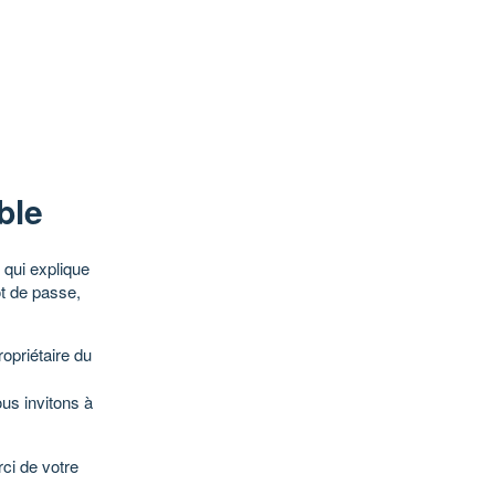
ble
qui explique
ot de passe,
opriétaire du
ous invitons à
ci de votre