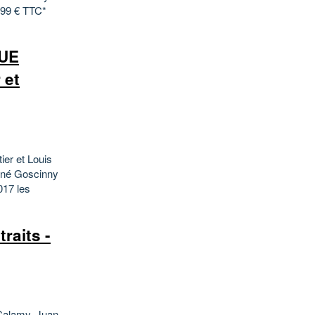
,99 € TTC*
QUE
 et
r et Louis
René Goscinny
017 les
raits -
Calamy, Juan