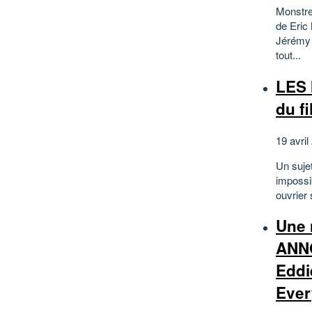
Monstre
de Eric
Jérémy 
tout...
LES 
du fi
19 avril
Un sujet
impossi
ouvrier
Une 
ANNO
Eddi
Ever