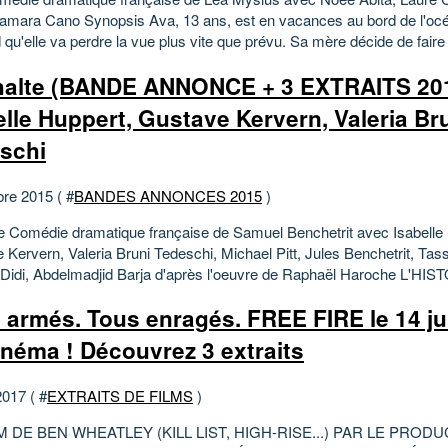
amara Cano Synopsis Ava, 13 ans, est en vacances au bord de l'océ
 qu'elle va perdre la vue plus vite que prévu. Sa mère décide de fair
alte (BANDE ANNONCE + 3 EXTRAITS 201
elle Huppert, Gustave Kervern, Valeria Br
schi
bre 2015 ( #
BANDES ANNONCES 2015
)
e Comédie dramatique française de Samuel Benchetrit avec Isabelle
 Kervern, Valeria Bruni Tedeschi, Michael Pitt, Jules Benchetrit, Tas
 Didi, Abdelmadjid Barja d'après l'oeuvre de Raphaël Haroche L'HISTO
 armés. Tous enragés. FREE FIRE le 14 ju
inéma ! Découvrez 3 extraits
2017 ( #
EXTRAITS DE FILMS
)
M DE BEN WHEATLEY (KILL LIST, HIGH-RISE...) PAR LE PROD