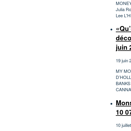
MONEY M
Julia R
Lee L'HI
«Qu’
déco
juin
19 juin 
MY MOV
D’HOL
BANKS
CANNA
Mons
10 0
10 juille