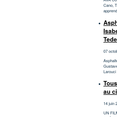
Cano, T
apprend
Asph
Isab
Tede
07 octo
Asphalt
Gustave
Larouci
Tous
au c
14 juin 
UN FIL