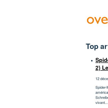
Top ar
Spid
2) L
12 déce
Spider-
américa
Schreib
vivant...