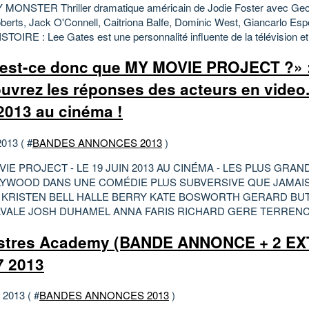
ONSTER Thriller dramatique américain de Jodie Foster avec Geo
oberts, Jack O'Connell, Caitriona Balfe, Dominic West, Giancarlo Esp
STOIRE : Lee Gates est une personnalité influente de la télévision et
est-ce donc que MY MOVIE PROJECT ?» 
uvrez les réponses des acteurs en video.
 2013 au cinéma !
2013 ( #
BANDES ANNONCES 2013
)
IE PROJECT - LE 19 JUIN 2013 AU CINÉMA - LES PLUS GRA
LYWOOD DANS UNE COMÉDIE PLUS SUBVERSIVE QUE JAMAIS
 KRISTEN BELL HALLE BERRY KATE BOSWORTH GERARD BU
VALE JOSH DUHAMEL ANNA FARIS RICHARD GERE TERRENCE
tres Academy (BANDE ANNONCE + 2 EX
7 2013
t 2013 ( #
BANDES ANNONCES 2013
)