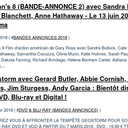
n's 8 (BANDE-ANNONCE 2) avec Sandra B
 Blanchett, Anne Hathaway - Le 13 juin 2
éma
2018 ( #
BANDES ANNONCES 2018
)
 8 Film d'action américain de Gary Ross avec Sandra Bullock, Cate 
thaway, Samantha Cocozza, Olivia Munn, Katie Holmes, Sarah Pau
, Dakota Fanning, Richard Armitage, Helena Bonham Carter, Adriana
...
torm avec Gerard Butler, Abbie Cornish,
is, Jim Sturgess, Andy Garcia : Bientôt d
D, Blu-ray et Digital !
er 2018 ( #
DVD & BLU-RAY (BANDES ANNONCES)
)
REZ VOUS À AFFRONTER LA TEMPÊTE GEOSTORM POUR SO
-RAY, DVD ET VOD À PARTIR DU 7 MARS 2018 . DVD : 19,99 € TT