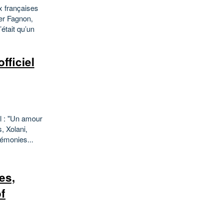
x françaises
er Fagnon,
tait qu’un
fficiel
el : "Un amour
, Xolani,
émonies...
es,
f