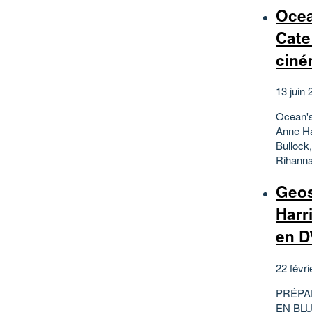
Ocea
Cate
cin
13 juin 
Ocean's
Anne Ha
Bullock
Rihanna,
Geos
Harr
en DV
22 févri
PRÉPA
EN BLU