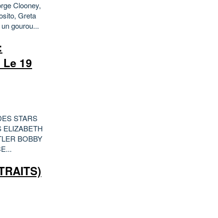
rge Clooney,
osito, Greta
 un gourou...
:
 Le 19
NDES STARS
 ELIZABETH
TLER BOBBY
...
TRAITS)