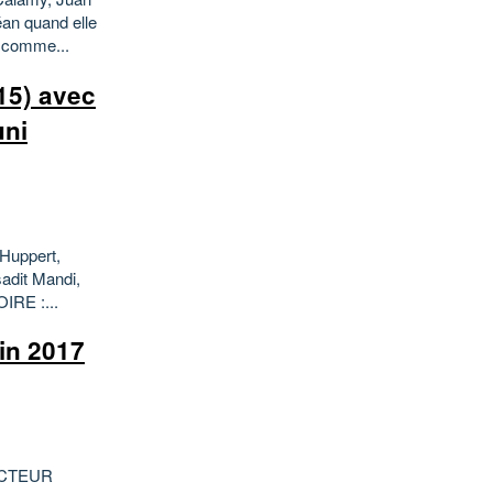
an quand elle
e comme...
5) avec
uni
 Huppert,
sadit Mandi,
IRE :...
in 2017
UCTEUR