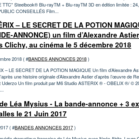
 € TTC* Steelbook® Blu-rayTM + Blu-rayTM 3D en édition limitée : 24
PUBLIC CONSEILLÉS Film...
ÉRIX – LE SECRET DE LA POTION MAGI
DE-ANNONCE) un film d’Alexandre Astier
s Clichy, au cinéma le 5 décembre 2018
mbre 2018 ( #
BANDES ANNONCES 2018
)
X – LE SECRET DE LA POTION MAGIQUE Un film d’Alexandre Astie
d’après une histoire originale d’Alexandre Astier d’après l’œuvre de 
rt Uderzo Un film produit par M6 Studio ASTERIX ® - OBELIX ®/ © 2
...
de Léa Mysius - La bande-annonce + 3 ext
alles le 21 Juin 2017
2017 ( #
BANDES ANNONCES 2017
)
édie dramatique française de Léa Mysius avec Noée Abita, Laure 