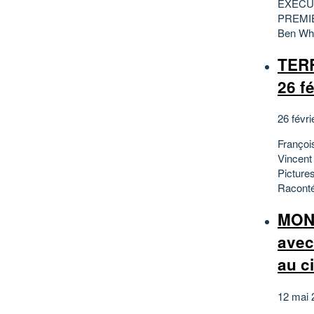
EXÉCUT
PREMIER
Ben Whe
TER
26 f
26 févri
Françoi
Vincent
Pictur
Raconté 
MON
avec
au c
12 mai 