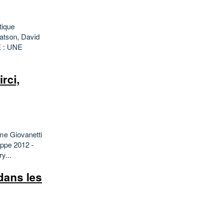
tique
atson, David
E : UNE
rci,
ume Giovanetti
eppe 2012 -
y...
dans les