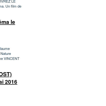
UVREZ LE
a. Un film de
ma le
illaume
 Nature
ume VINCENT
OST)
ai 2016