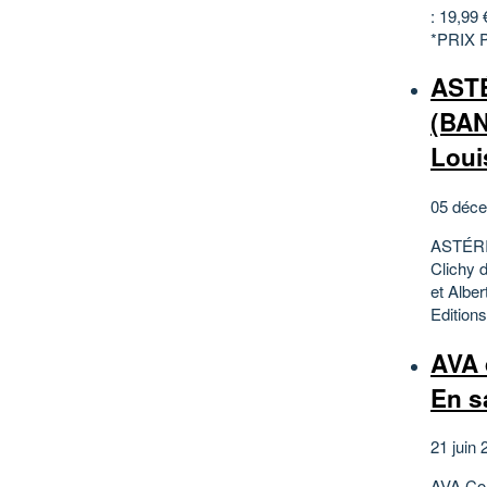
: 19,99
*PRIX 
AST
(BAN
Loui
05 déce
ASTÉRI
Clichy 
et Albe
Editions
AVA 
En s
21 juin 
AVA Com