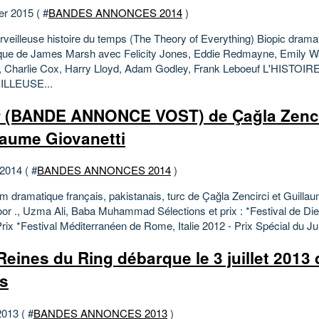
er 2015 ( #
BANDES ANNONCES 2014
)
veilleuse histoire du temps (The Theory of Everything) Biopic drama
ique de James Marsh avec Felicity Jones, Eddie Redmayne, Emily W
, Charlie Cox, Harry Lloyd, Adam Godley, Frank Leboeuf L'HISTOIR
LLEUSE...
 (BANDE ANNONCE VOST) de Çağla Zenci
laume Giovanetti
 2014 ( #
BANDES ANNONCES 2014
)
lm dramatique français, pakistanais, turc de Çağla Zencirci et Guilla
or ., Uzma Ali, Baba Muhammad Sélections et prix : *Festival de Di
ix *Festival Méditerranéen de Rome, Italie 2012 - Prix Spécial du Jur
Reines du Ring débarque le 3 juillet 2013 
es
2013 ( #
BANDES ANNONCES 2013
)