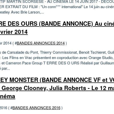
IF MARTIN SCORSESE - AU CINÉMA LE 14 JUIN 2017 - DÉCO
 EXTRAIT DU FILM : "Un conn*** international" Le 14 juin au ciném
atley Avec Brie Larson,...
RE DES OURS (BANDE ANNONCE) Au ciné
évrier 2014
er 2014 ( #
BANDES ANNONCES 2014
)
s de Carsalade du Pont, Thierry Commissionat, Benoit Tschieret, Gu
 : Les Films en Vrac présentent en coproduction avec Orange Studio,
es et Cameron Pace Group T ERRE DES O URS Réalisé par Guilla
par...
EY MONSTER (BANDE ANNONCE VF et V
 George Clooney, Julia Roberts - Le 12 m
inéma
2016 ( #
BANDES ANNONCES 2016
)