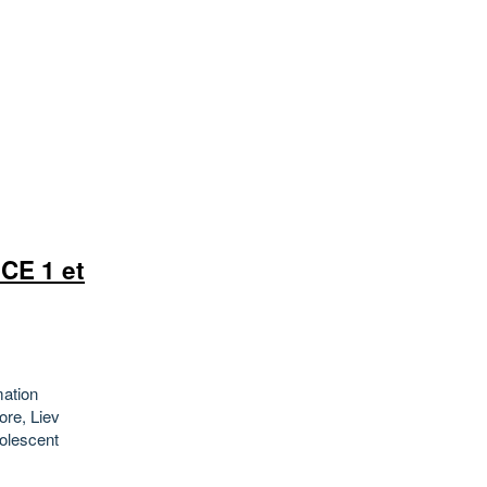
CE 1 et
mation
ore, Liev
olescent