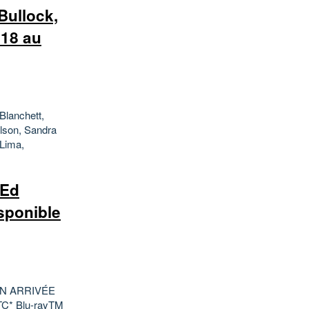
ullock,
018 au
Blanchett,
lson, Sandra
 Lima,
 Ed
isponible
N ARRIVÉE
C* Blu-rayTM