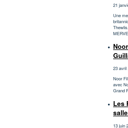
21 janvi
Une mer
britann
Thewlis
MERVEI
Noor
Guil
23 avril
Noor Fi
avec No
Grand Pr
Les 
sall
13 juin 