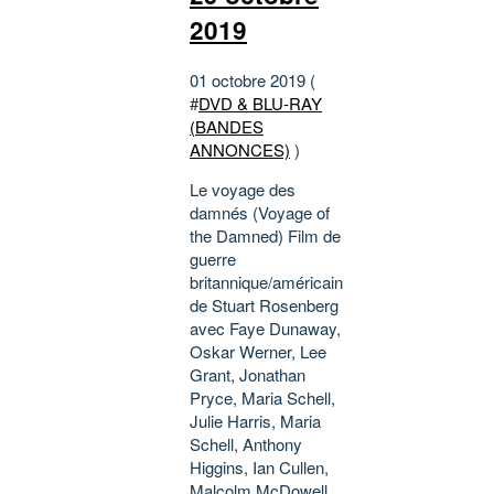
2019
01 octobre 2019 (
#
DVD & BLU-RAY
(BANDES
ANNONCES)
)
Le voyage des
damnés (Voyage of
the Damned) Film de
guerre
britannique/américain
de Stuart Rosenberg
avec Faye Dunaway,
Oskar Werner, Lee
Grant, Jonathan
Pryce, Maria Schell,
Julie Harris, Maria
Schell, Anthony
Higgins, Ian Cullen,
Malcolm McDowell,