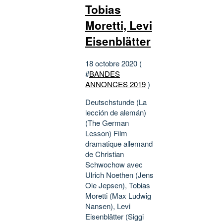
Tobias
Moretti, Levi
Eisenblätter
18 octobre 2020 (
#
BANDES
ANNONCES 2019
)
Deutschstunde (La
lección de alemán)
(The German
Lesson) Film
dramatique allemand
de Christian
Schwochow avec
Ulrich Noethen (Jens
Ole Jepsen), Tobias
Moretti (Max Ludwig
Nansen), Levi
Eisenblätter (Siggi