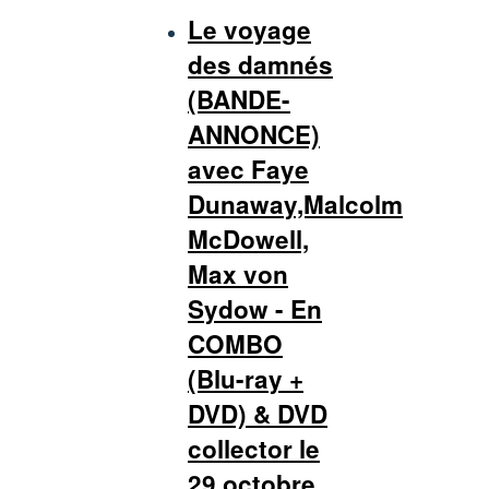
Le voyage
des damnés
(BANDE-
ANNONCE)
avec Faye
Dunaway,Malcolm
McDowell,
Max von
Sydow - En
COMBO
(Blu-ray +
DVD) & DVD
collector le
29 octobre