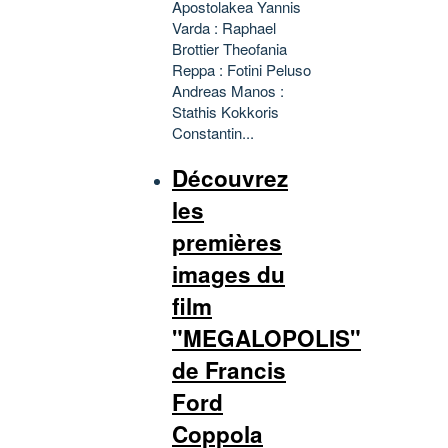
Apostolakea Yannis
Varda : Raphael
Brottier Theofania
Reppa : Fotini Peluso
Andreas Manos :
Stathis Kokkoris
Constantin...
Découvrez
les
premières
images du
film
"MEGALOPOLIS"
de Francis
Ford
Coppola