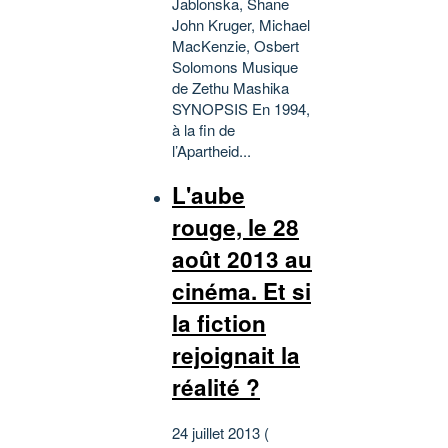
Jablonska, Shane
John Kruger, Michael
MacKenzie, Osbert
Solomons Musique
de Zethu Mashika
SYNOPSIS En 1994,
à la fin de
l’Apartheid...
L'aube
rouge, le 28
août 2013 au
cinéma. Et si
la fiction
rejoignait la
réalité ?
24 juillet 2013 (