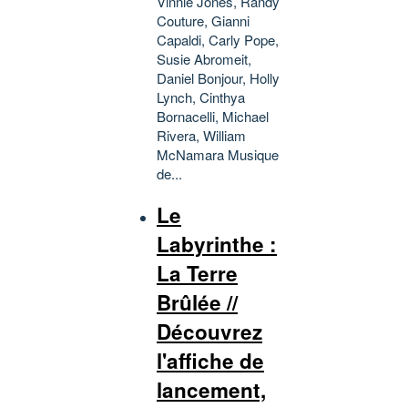
Vinnie Jones, Randy
Couture, Gianni
Capaldi, Carly Pope,
Susie Abromeit,
Daniel Bonjour, Holly
Lynch, Cinthya
Bornacelli, Michael
Rivera, William
McNamara Musique
de...
Le
Labyrinthe :
La Terre
Brûlée //
Découvrez
l'affiche de
lancement,