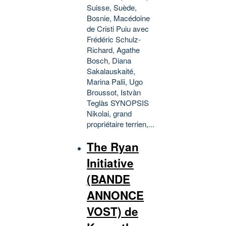
Suisse, Suède,
Bosnie, Macédoine
de Cristi Puiu avec
Frédéric Schulz-
Richard, Agathe
Bosch, Diana
Sakalauskaité,
Marina Palii, Ugo
Broussot, Istvàn
Teglàs SYNOPSIS
Nikolai, grand
propriétaire terrien,...
The Ryan
Initiative
(BANDE
ANNONCE
VOST) de