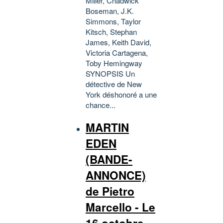
Miller, Chadwick
Boseman, J.K.
Simmons, Taylor
Kitsch, Stephan
James, Keith David,
Victoria Cartagena,
Toby Hemingway
SYNOPSIS Un
détective de New
York déshonoré a une
chance...
MARTIN
EDEN
(BANDE-
ANNONCE)
de Pietro
Marcello - Le
16 octobre